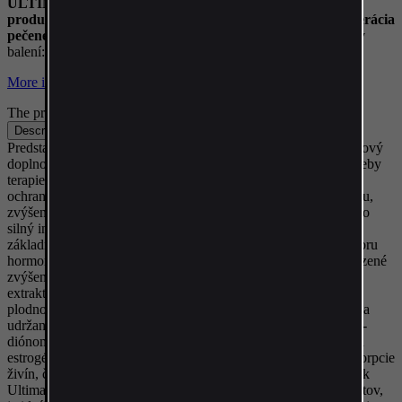
ULTIMATE PCT
od
Swiss Pharmaceuticals
je
všestranný
produkt PCT
na ochranu
srdca a prostaty , zlepšená regenerácia
pečene a zvýšenie vašej hladiny testosterónu .
Počet dávok v
balení:
40 dávok / 1 120 mg / 120 kapsúl
More information
The product is temporarily unavailable
Description
-
Predstavujeme Ultimate PCT od Swiss Pharmaceuticals, prémiový
doplnok stravy starostlivo vyvinutý tak, aby podporil vaše potreby
terapie po cykle. Tento špičkový produkt poskytuje holistickú
ochranu tela zvýšením prirodzenej hladiny voľného testosterónu,
zvýšením libida, napomáhaním pokojnému spánku a pôsobí ako
silný inhibítor estrogénu. Ultimate PCT je energická zmes
základných zložiek navrhnutých na ochranu vášho tela a podporu
hormonálnej rovnováhy. S kyselinou D-asparágovou na prirodzené
zvýšenie hladín testosterónu pre zlepšenie mužského libida,
extraktom z Maca pre zvýšenie energie, vytrvalosti a podporu
plodnosti, diindolylmetánom na blokovanie účinkov estrogénu a
udržanie zdravých hladín testosterónu a androsta-3,5-dién-7,17-
diónom na optimalizáciu testosterónu a zároveň zníženie hladín
estrogénu a kortizolu. Bioperine je obsiahnutý na zvýšenie absorpcie
živín, čím sa zabezpečí maximálna účinnosť receptúry. Doplnok
Ultimate PCT, prispôsobený pre silových športovcov a kulturistov,