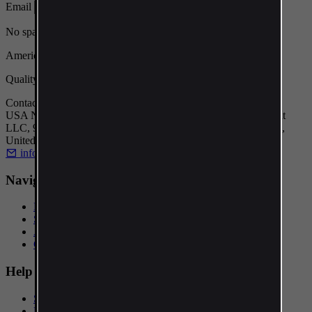
Email
Sign up
No spam. One-click logout.
Americansupplements
Quality American Dietary Supplements
Contact
USA NUTRITION GROUP LLC Northwest Registered Agent
LLC, 90 State Street, Suite 700, Office 40, Albany, NY, 12207,
United States
info@americansupplements.eu
Navigation
Home
Shop
About us
Contact
Help
Search
Login