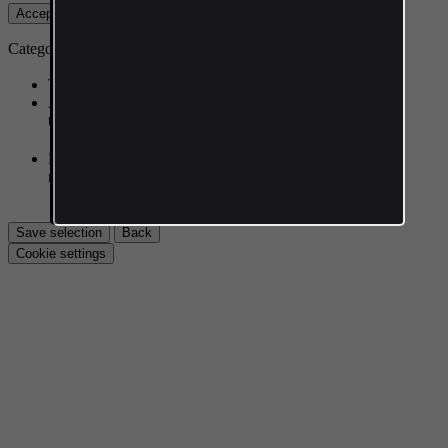
Accept everything
Reject non-essential
Settings
Category selection
Technical (necessary for the functioning of the site)
Analytics
traffic measurement (GA4, GTM)
Marketing
remarketing, Meta Pixel and the like
Save selection
Back
Cookie settings