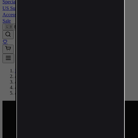
Special Offer
Expand submenu
US Supplements
Expand submenu
Accessories
Expand submenu
Sale
🇬🇧
EN
Home
/
Shop
/
PCT
/
Swiss Pharmaceuticals
/
Swiss Pharmaceuticals - Ultimate PCT 120 kapsúl