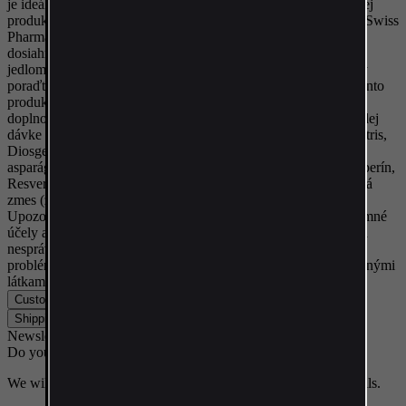
je ideálny na riadenie hladín estrogénu a na podporu prirodzenej
produkcie testosterónu po prohormónovej terapii. Každá fľaša Swiss
Pharmaceuticals' Ultimate PCT obsahuje 120 kapsúl. Pre
dosiahnutie najlepších výsledkov užívajtejedna tableta denne s
jedlom a dostatočným množstvom vody. Pred použitím sa vždy
poraďte so svojím poskytovateľom zdravotnej starostlivosti. Tento
produkt je určený pre zdravých dospelých nad 18 rokov ako
doplnok, nie náhrada vyváženej stravy. Kľúčové zložky v každej
dávke troch kapsúl zahŕňajú zmes testosterónu (Tribulus Terrestris,
Diosgenín, Maca, Rodola Rosea), zmes po cykle (kyselina D-
asparágová, diindolylmetán, Androsta-3,5-dién-7,17-dión, Bioperín,
Resveratrol, Indol-Carbinol-3), Letylcardinol-3 Antiestrogénová
zmes (zinok, horčík, vitamín B6, koreň Ashwagandha).
Upozorňujeme, že Ultimate PCT je formulovaný len na výskumné
účely a nemal by sa konzumovať priamo. Výrobca neodporúča
nesprávne dávkovanie, používanie pri zhoršených zdravotných
problémoch alebo v spojení s alkoholom, drogami alebo omamnými
látkami.
Customer Reviews
+
Shipping & Returns
+
Newsletter
Do you want news and discounts without spam?
We will only send what is worth reading. No unnecessary emails.