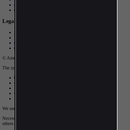
Cart
Contact Support
Legal
Personal data protection
Terms and Conditions
Cookies
Complaints Procedure
© Americansupplements. All rights reserved.
The system runs on the service
ShopFlow
.
Delivery 24-48 hours
•
Gift with the order
•
Payment securely
We use cookies and similar technologies
Necessary cookies are always active. You can reject or edit the
others (analytics, marketing). More in
Cookie Policy
.